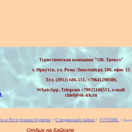
Туристическая компания "ОК-Тревел"
г. Иркутск, ул. Розы Люксембург, 180, офис 15
Тел. (3952) 686-551, +79641298500,
WhatsApp, Telegram
+79025166551,
e-mail:
,
chief@ok-irk.ru
ти и Республики Бурятия
>
Слюдянский район
>
УТУЛИК
>
Допо
Отдых на Байкале