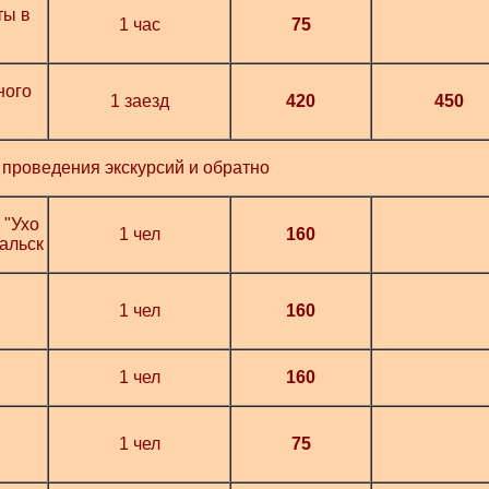
ты в
1 час
75
ного
1 заезд
420
450
 проведения экскурсий и обратно
 "Ухо
1 чел
160
кальск
1 чел
160
1 чел
160
1 чел
75