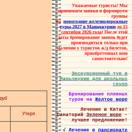
Уважаемые туристы! Мы
принимаем заявки и формируем
группы
на
новогодние
железнодорожные
туры-2027 в Маньчжурию
до 15
сентября 2026 года
! После этой
даты бронирование заявок будет
производиться только при
наличии у туристов ж/д билетов,
приобретенных ими
самостоятельно!
Экскурсионный тур в
Маньчжурию для школьных
групп
Бронирование пляжных
руб
туров на
Желтое море
Лечение в Китае!
Утеря
Санаторий
Зеленое море
-
лучшее предложение!
√
Лечение в
пансионате