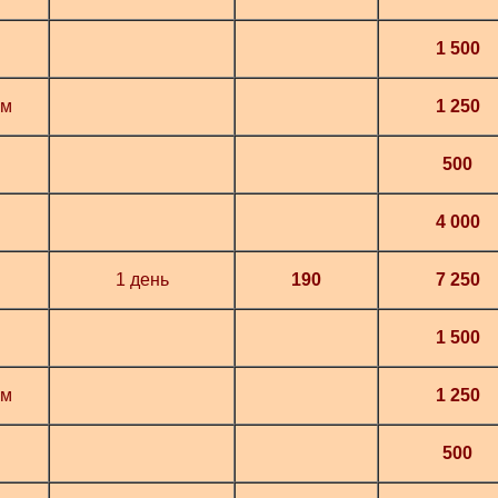
1 500
ам
1 250
500
4 000
1 день
190
7 250
1 500
ам
1 250
500