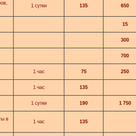
ов,
1 сутки
135
650
15
300
700
1 час
75
250
1 час
135
1 сутки
190
1 750
ты в
1 час
135