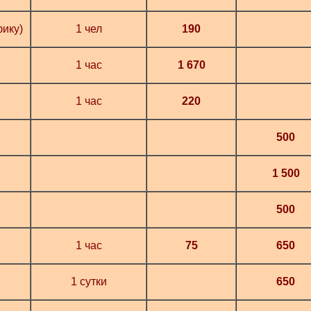
фику)
1 чел
190
1 час
1 670
1 час
220
500
1 500
500
1 час
75
650
1 сутки
650