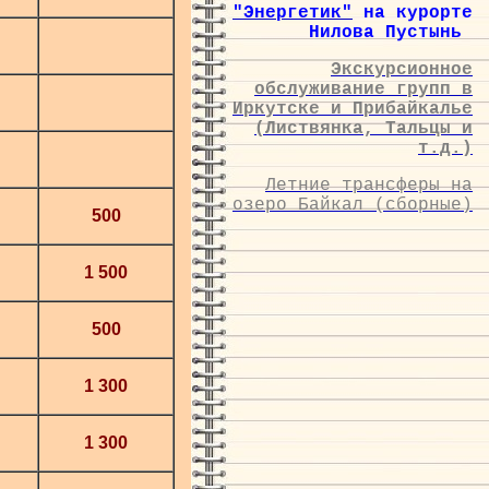
"Энергетик"
на курорте
Нилова Пустынь
Экскурсионное
обслуживание групп в
Иркутске и Прибайкалье
(Листвянка, Тальцы и
т.д.)
Летние трансферы на
озеро Байкал (сборные)
500
1 500
500
1 300
1 300