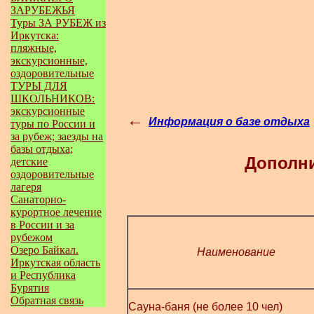
ЗАРУБЕЖЬЯ
Туры ЗА РУБЕЖ из
Иркутска:
пляжные,
экскурсионные,
оздоровительные
ТУРЫ ДЛЯ
ШКОЛЬНИКОВ:
экскурсионные
←
Информация о базе отдыха
туры по России и
за рубеж; заезды на
базы отдыха;
Дополни
детские
оздоровительные
лагеря
Санаторно-
курортное лечение
в России и за
рубежом
Озеро Байкал.
Наименование
Иркутская область
и Республика
Бурятия
Обратная связь
Сауна-баня (не более 10 чел)