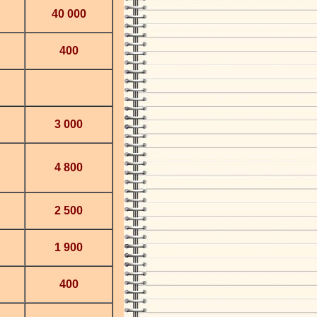
40 000
400
3 000
4 800
2 500
1 900
400