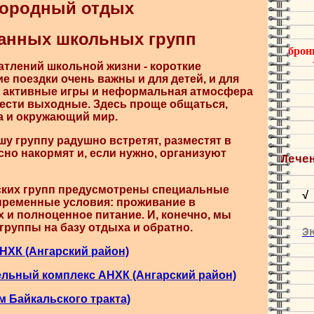
городный отдых
ванных
школьных групп
брон
атлений школьной жизни - короткие
ие поездки очень важны и для детей, и для
х, активные игры и неформальная атмосфера
вести выходные. Здесь проще общаться,
га и окружающий мир.
шу группу радушно встретят, разместят в
но накормят и, если нужно, организуют
Лече
ских групп предусмотрены специальные
√
ременные условия: проживание в
 и полноценное питание. И, конечно, мы
группы на базу отдыха и обратно.
Э
НХК (Ангарский район)
ьный комплекс АНХК (Ангарский район)
м Байкальского тракта)