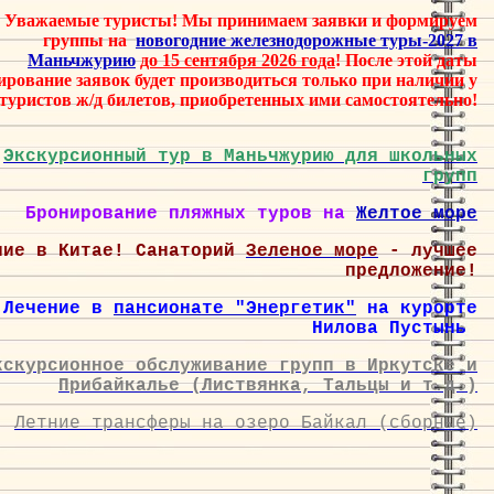
Уважаемые туристы! Мы принимаем заявки и формируем
группы на
новогодние
железнодорожные туры-2027 в
Маньчжурию
до 15 сентября 2026 года
! После этой даты
ирование заявок будет производиться только при наличии у
туристов ж/д билетов, приобретенных ими самостоятельно!
Экскурсионный тур в Маньчжурию для школьных
групп
Бронирование пляжных туров на
Желтое море
ние в Китае! Санаторий
Зеленое море
- лучшее
предложение!
Лечение в
пансионате "Энергетик"
на курорте
Нилова Пустынь
кскурсионное обслуживание групп в Иркутске и
Прибайкалье (Листвянка, Тальцы и т.д.)
Летние трансферы на озеро Байкал (сборные)