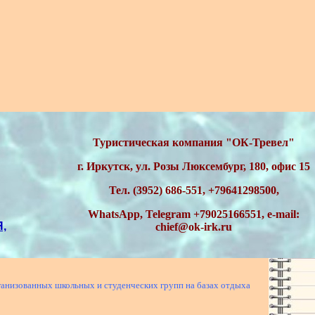
Туристическая компания "ОК-Тревел"
г. Иркутск, ул. Розы Люксембург, 180, офис 15
Тел. (3952) 686-551, +79641298500,
WhatsApp, Telegram
+79025166551,
e-mail:
,
chief@ok-irk.ru
анизованных школьных и студенческих групп на базах отдыха