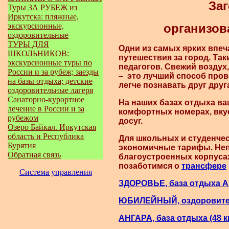
За
Туры ЗА РУБЕЖ из
Иркутска: пляжные,
экскурсионные,
организо
оздоровительные
ТУРЫ ДЛЯ
Одни из самых ярких впеч
ШКОЛЬНИКОВ:
путешествия за город. Так
экскурсионные туры по
педагогов. Свежий возду
России и за рубеж; заезды
– это лучший способ про
на базы отдыха; детские
легче познавать друг дру
оздоровительные лагеря
Санаторно-курортное
На наших базах отдыха ва
лечение в России и за
комфортных номерах, вкус
рубежом
досуг.
Озеро Байкал. Иркутская
область и Республика
Для школьных и студенче
Бурятия
экономичные тарифы. Неп
Обратная связь
благоустроенных корпусах
позаботимся о
трансфере
Система управления
ЗДОРОВЬЕ, база отдыха А
ЮБИЛЕЙНЫЙ, оздоровител
АНГАРА, база отдыха (48 к