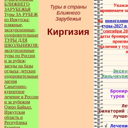
БЛИЖНЕГО
Уважа
Туры в страны
ЗАРУБЕЖЬЯ
принимаем з
Ближнего
Туры ЗА РУБЕЖ
Зарубежья
из Иркутска:
на
новогодни
пляжные,
туры-2027 
Киргизия
экскурсионные,
сентября 20
оздоровительные
даты брониро
ТУРЫ ДЛЯ
произв
ШКОЛЬНИКОВ:
наличии у тур
экскурсионные
туры по России
и за рубеж;
заезды на базы
отдыха; детские
Экску
оздоровительные
Маньчжури
лагеря
Санаторно-
Бронир
курортное
туров
лечение в России
и за рубежом
Ле
Озеро Байкал.
Санаторий
Иркутская
лучше
область и
Республика
√
Лечен
Бурятия